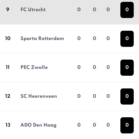
9
FC Utrecht
0
0
0
0
10
Sparta Rotterdam
0
0
0
0
11
PEC Zwolle
0
0
0
0
12
SC Heerenveen
0
0
0
0
13
ADO Den Haag
0
0
0
0