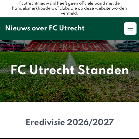
Fcutrechtnieuws.nl heeft geen officiële band met de
handelsmerkhouders of clubs die op deze website worden
vermeld.
Nieuws over FC Utrecht
Op
FC Utrecht Standen
Eredivisie 2026/2027