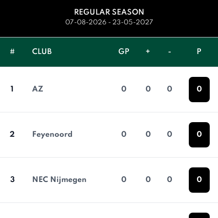
REGULAR SEASON
07-08-2026 - 23-05-2027
#
CLUB
GP
+
-
P
1
AZ
0
0
0
0
2
Feyenoord
0
0
0
0
3
NEC Nijmegen
0
0
0
0