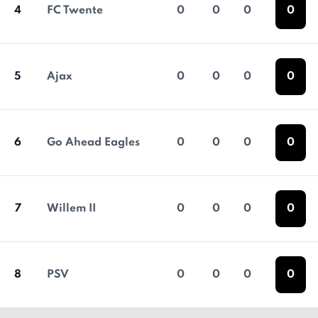
4
FC Twente
0
0
0
0
5
Ajax
0
0
0
0
6
Go Ahead Eagles
0
0
0
0
7
Willem II
0
0
0
0
8
PSV
0
0
0
0