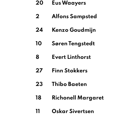
20
Eus Waayers
2
Alfons Sampsted
24
Kenzo Goudmijn
10
Søren Tengstedt
8
Evert Linthorst
27
Finn Stokkers
23
Thibo Baeten
18
Richonell Margaret
11
Oskar Sivertsen