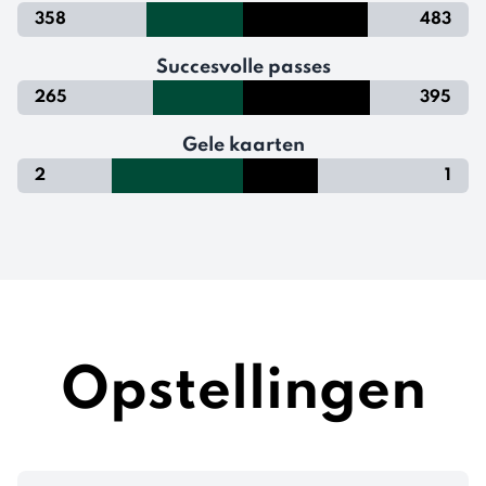
358
483
Succesvolle passes
265
395
Gele kaarten
2
1
Opstellingen