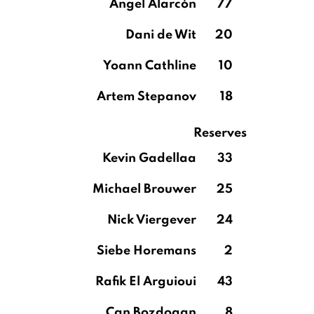
Ángel Alarcón
77
Dani de Wit
20
Yoann Cathline
10
Artem Stepanov
18
Reserves
Kevin Gadellaa
33
Michael Brouwer
25
Nick Viergever
24
Siebe Horemans
2
Rafik El Arguioui
43
Can Bozdogan
8