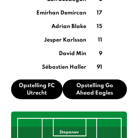
Emirhan Demircan
17
Adrian Blake
15
Jesper Karlsson
11
David Min
9
Sébastien Haller
91
Opstelling FC
Opstelling Go
Utrecht
Ahead Eagles
Stepanov