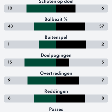
Schoten op doel
10
6
Balbezit %
43
57
Buitenspel
1
2
Doelpogingen
15
5
Overtredingen
9
7
Reddingen
6
8
Passes