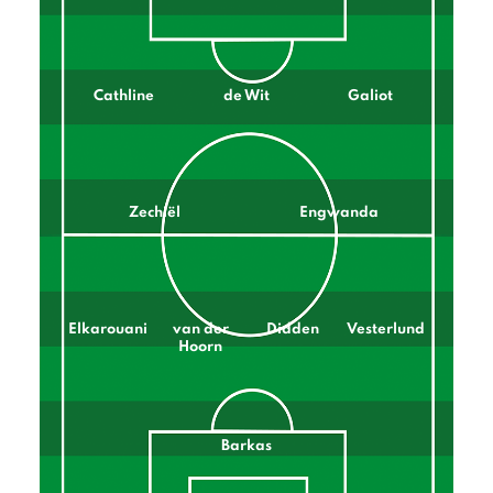
Cathline
de Wit
Galiot
Zechiël
Engwanda
Elkarouani
van der
Didden
Vesterlund
Hoorn
Barkas