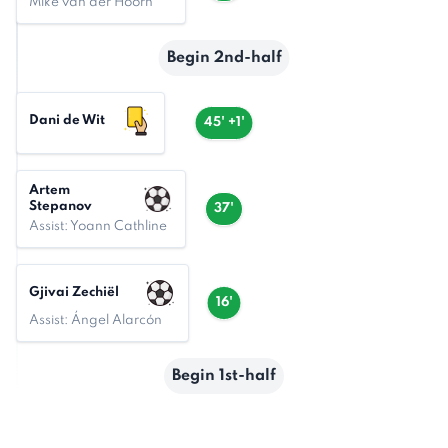
Mike van der Hoorn
Begin 2nd-half
Dani de Wit
45' +1'
Artem
Stepanov
37'
Assist: Yoann Cathline
Gjivai Zechiël
16'
Assist: Ángel Alarcón
Begin 1st-half