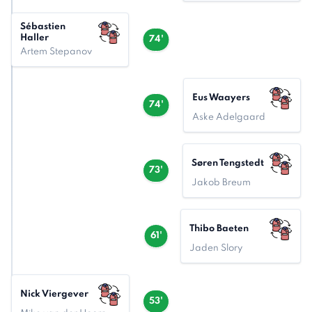
Sébastien
Haller
74'
Artem Stepanov
Eus Waayers
74'
Aske Adelgaard
Søren Tengstedt
73'
Jakob Breum
Thibo Baeten
61'
Jaden Slory
Nick Viergever
53'