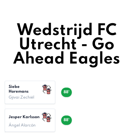
Wedstrijd FC
Utrecht - Go
Ahead Eagles
Siebe
Horemans
88'
Gjivai Zechiël
Jesper Karlsson
88'
Ángel Alarcón