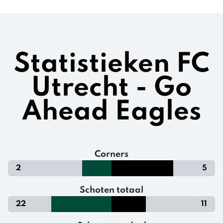
Statistieken FC
Utrecht - Go
Ahead Eagles
Corners
2
5
Schoten totaal
22
11