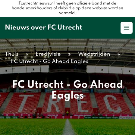
Fcutrechtnieuws.nl heeft geen officiële band met de
handelsmerkhouders of clubs die op deze website worden
vermeld.
Nieuws over FC Utrecht
Op
Thuis
»
Eredivisie
»
Wedstrijden
»
FC Utrecht - Go Ahead Eagles
FC Utrecht - Go Ahead
Eagles