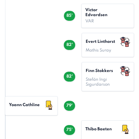
Victor
Edvardsen
85'
VAR
Evert Linthorst
82'
Mathis Suray
Finn Stokkers
82'
Stefán Ingi
Sigurdarson
Yoann Cathline
79'
Thibo Baeten
75'