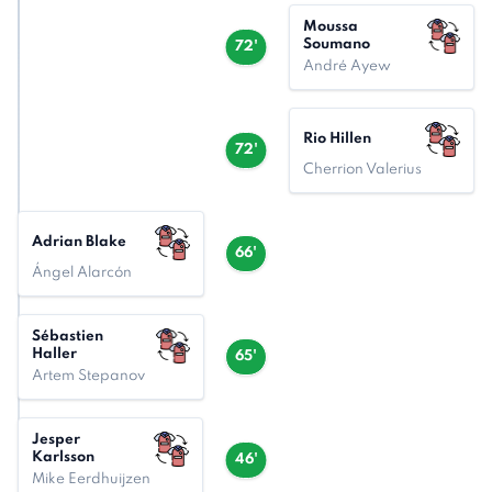
Moussa
Soumano
72'
André Ayew
Rio Hillen
72'
Cherrion Valerius
Adrian Blake
66'
Ángel Alarcón
Sébastien
Haller
65'
Artem Stepanov
Jesper
Karlsson
46'
Mike Eerdhuijzen