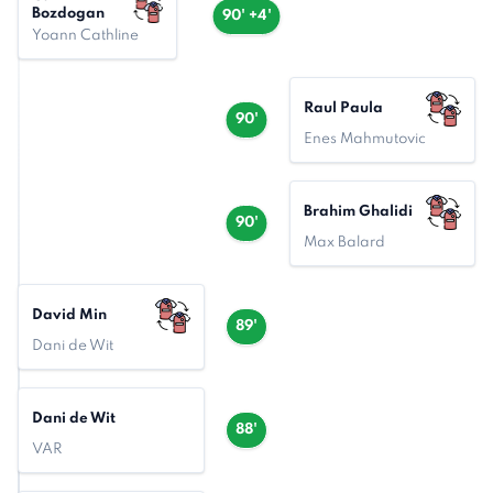
Bozdogan
90' +4'
Yoann Cathline
Raul Paula
90'
Enes Mahmutovic
Brahim Ghalidi
90'
Max Balard
David Min
89'
Dani de Wit
Dani de Wit
88'
VAR