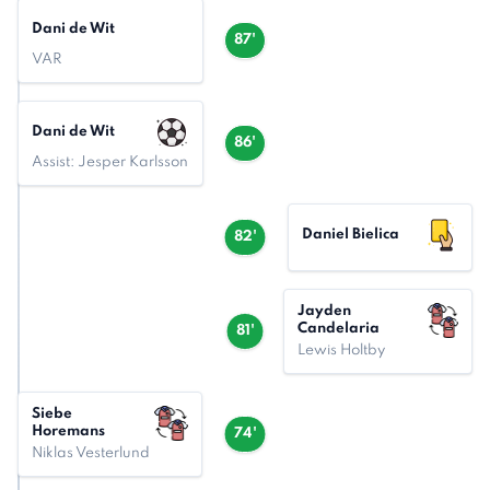
Dani de Wit
87'
VAR
Dani de Wit
86'
Assist: Jesper Karlsson
Daniel Bielica
82'
Jayden
Candelaria
81'
Lewis Holtby
Siebe
Horemans
74'
Niklas Vesterlund