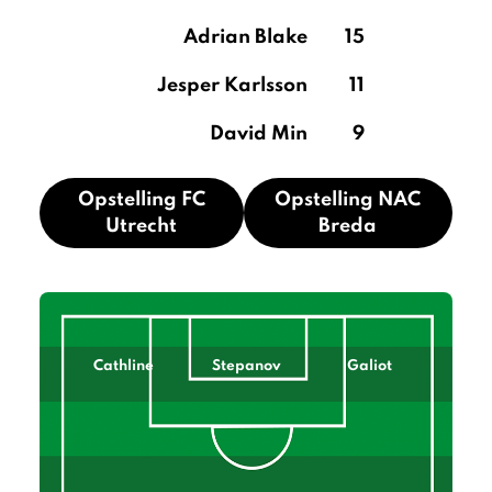
Adrian Blake
15
Jesper Karlsson
11
David Min
9
Opstelling FC
Opstelling NAC
Utrecht
Breda
Cathline
Stepanov
Galiot