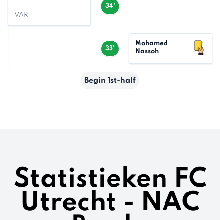
34'
VAR
Mohamed
33'
Nassoh
Begin 1st-half
Statistieken FC
Utrecht - NAC