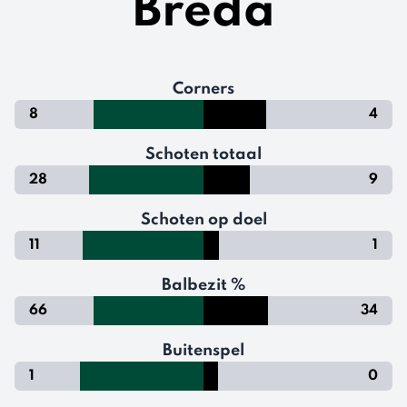
Breda
Corners
8
4
Schoten totaal
28
9
Schoten op doel
11
1
Balbezit %
66
34
Buitenspel
1
0