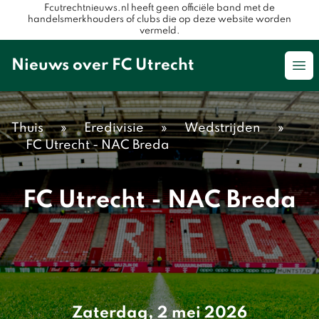
Fcutrechtnieuws.nl heeft geen officiële band met de
handelsmerkhouders of clubs die op deze website worden
vermeld.
Nieuws over FC Utrecht
Op
Thuis
»
Eredivisie
»
Wedstrijden
»
FC Utrecht - NAC Breda
FC Utrecht - NAC Breda
Zaterdag, 2 mei 2026