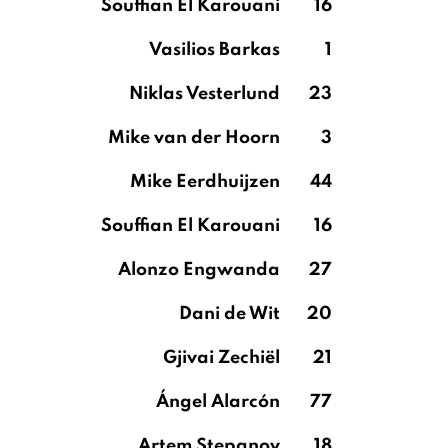
Souffian El Karouani
16
Vasilios Barkas
1
Niklas Vesterlund
23
Mike van der Hoorn
3
Mike Eerdhuijzen
44
Souffian El Karouani
16
Alonzo Engwanda
27
Dani de Wit
20
Gjivai Zechiël
21
Ángel Alarcón
77
Artem Stepanov
18