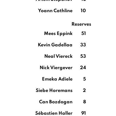
Yoann Cathline
10
Reserves
Mees Eppink
51
Kevin Gadellaa
33
Neal Viereck
53
Nick Viergever
24
Emeka Adiele
5
Siebe Horemans
2
Can Bozdogan
8
Sébastien Haller
91