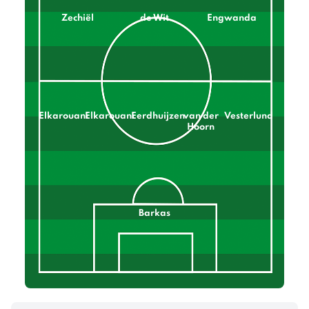
Zechiël
de Wit
Engwanda
Elkarouani
Elkarouani
Eerdhuijzen
van der
Vesterlund
Hoorn
Barkas