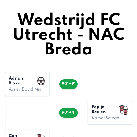
Wedstrijd FC
Utrecht - NAC
Breda
Adrian
Blake
90' +9'
Assist: David Min
Pepijn
Reulen
90' +4'
Kamal Sowah
Can