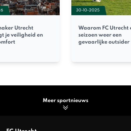
26
30-10-2025
maker Utrecht
Waarom FC Utrecht 
t je veiligheid en
seizoen weer een
mfort
gevaarlijke outsider 
Meer sportnieuws