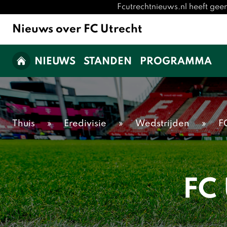
Fcutrechtnieuws.nl heeft gee
Nieuws over FC Utrecht
NIEUWS
STANDEN
PROGRAMMA
Thuis
»
Eredivisie
»
Wedstrijden
»
F
FC 