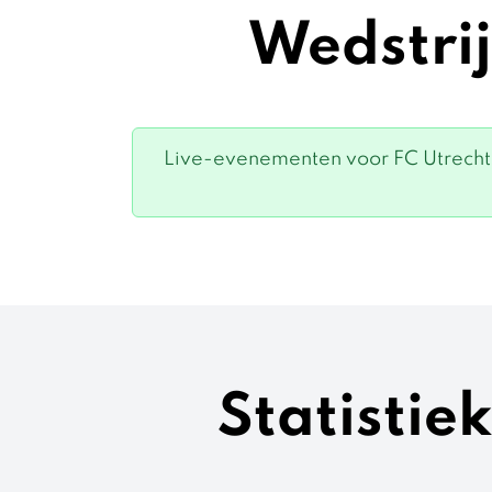
Wedstrij
Live-evenementen voor FC Utrecht 
Statistie