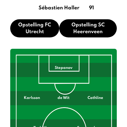
Sébastien Haller
91
Opstelling FC
Opstelling SC
Utrecht
Heerenveen
Stepanov
Karlsson
de Wit
Cathline