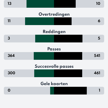
13
10
Overtredingen
11
6
Reddingen
3
5
Passes
364
541
Succesvolle passes
300
461
Gele kaarten
0
1