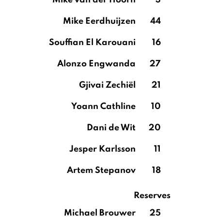
Mike van der Hoorn
3
Mike Eerdhuijzen
44
Souffian El Karouani
16
Alonzo Engwanda
27
Gjivai Zechiël
21
Yoann Cathline
10
Dani de Wit
20
Jesper Karlsson
11
Artem Stepanov
18
Reserves
Michael Brouwer
25