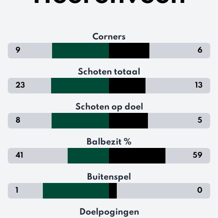
Corners
9
6
Schoten totaal
23
13
Schoten op doel
8
5
Balbezit %
41
59
Buitenspel
1
0
Doelpogingen