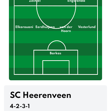
Zechiël
Engwanda
Elkarouani
Eerdhuijzen
van der
Vesterlund
Hoorn
Barkas
SC Heerenveen
4-2-3-1