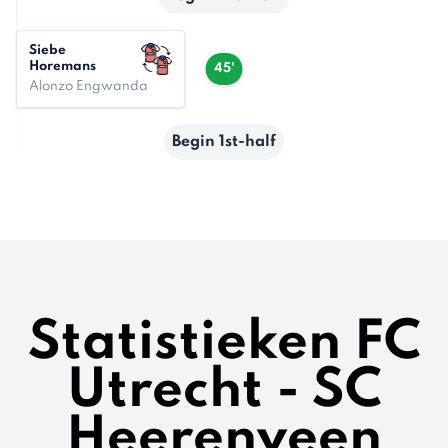
Siebe
Horemans
45'
Alonzo Engwanda
Begin 1st-half
Statistieken FC
Utrecht - SC
Heerenveen