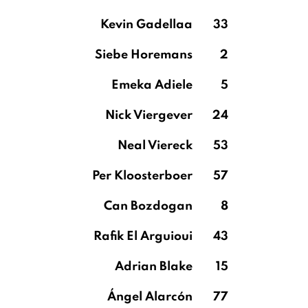
Kevin Gadellaa
33
Siebe Horemans
2
Emeka Adiele
5
Nick Viergever
24
Neal Viereck
53
Per Kloosterboer
57
Can Bozdogan
8
Rafik El Arguioui
43
Adrian Blake
15
Ángel Alarcón
77