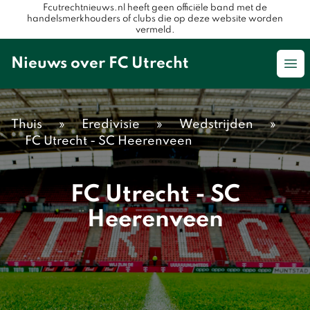
Fcutrechtnieuws.nl heeft geen officiële band met de
handelsmerkhouders of clubs die op deze website worden
vermeld.
Nieuws over FC Utrecht
Op
Thuis
»
Eredivisie
»
Wedstrijden
»
FC Utrecht - SC Heerenveen
FC Utrecht - SC
Heerenveen