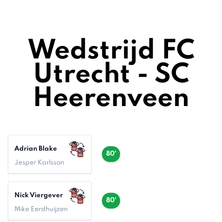
Wedstrijd FC
Utrecht - SC
Heerenveen
Adrian Blake
80'
Jesper Karlsson
Nick Viergever
80'
Mike Eerdhuijzen