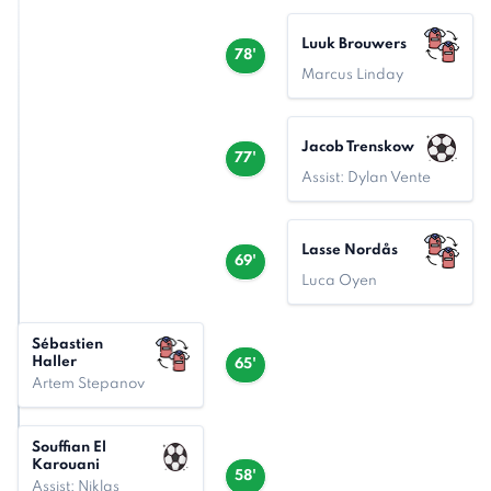
Luuk Brouwers
78'
Marcus Linday
Jacob Trenskow
77'
Assist: Dylan Vente
Lasse Nordås
69'
Luca Oyen
Sébastien
Haller
65'
Artem Stepanov
Souffian El
Karouani
58'
Assist: Niklas