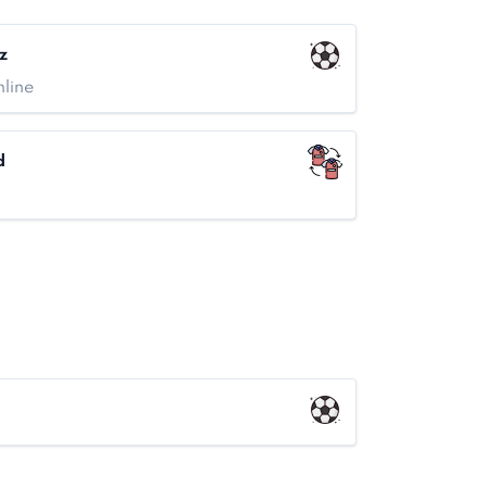
z
hline
d