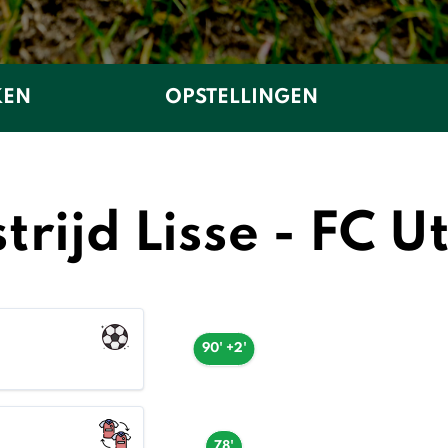
KEN
OPSTELLINGEN
rijd Lisse - FC U
90' +2'
78'