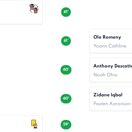
61'
Ole Romeny
61'
Yoann Cathline
Anthony Descott
60'
Noah Ohio
Zidane Iqbal
60'
Paxten Aaronson
59'