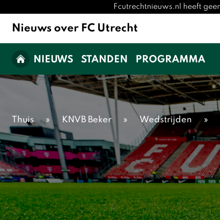
Fcutrechtnieuws.nl heeft gee
Nieuws over FC Utrecht
NIEUWS
STANDEN
PROGRAMMA
Thuis
»
KNVB Beker
»
Wedstrijden
»