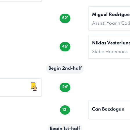
Miguel Rodrígue
52'
Assist: Yoann Cat
Niklas Vesterlun
46'
Siebe Horemans
Begin 2nd-half
26'
Can Bozdogan
12'
Begin 1st-half