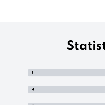
Statis
1
4