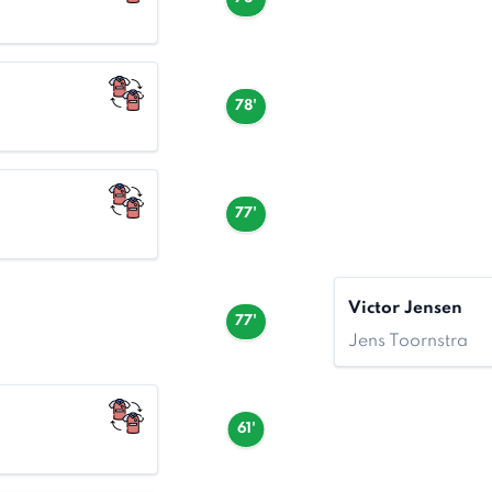
78'
77'
Victor Jensen
77'
Jens Toornstra
61'